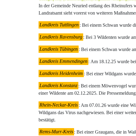
In der Gemeinde Neuried entlang des Rheinufers 
Landratsamt sieht vorerst von weiteren Maßnahme
Landkreis Tuttlingen
: Bei einem Schwan wurde di
Landkreis Ravensburg
: Bei 3 Wildenten wurde a
Landkreis Tübingen
: Bei einem Schwan wurde am 
Landkreis Emmendingen
: Am 18.12.25 wurde bei 
Landkreis Heidenheim
: Bei einer Wildgans wurde
Landkreis Konstanz
: Bei einem Möwenvogel wurde
einer Wildente am 02.12.2025. Die Pressemeldung
Rhein-Neckar-Kreis
: Am 07.01.26 wurde eine Wil
Wildgans das Virus nachgewiesen. Bei einer weit
bestätigt.
Rems-Murr-Kreis
: Bei einer Graugans, die in W