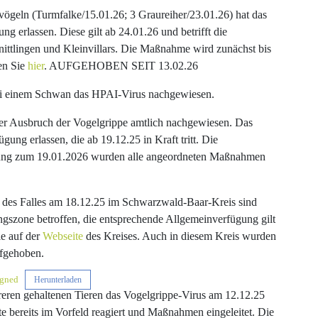
vögeln (Turmfalke/15.01.26; 3 Graureiher/23.01.26) hat das
g erlassen. Diese gilt ab 24.01.26 und betrifft die
ttlingen und Kleinvillars. Die Maßnahme wird zunächst bis
en Sie
hier
. AUFGEHOBEN SEIT 13.02.26
ei einem Schwan das HPAI-Virus nachgewiesen.
er Ausbruch der Vogelgrippe amtlich nachgewiesen. Das
ung erlassen, die ab 19.12.25 in Kraft tritt. Die
ung zum 19.01.2026 wurden alle angeordneten Maßnahmen
 des Falles am 18.12.25 im Schwarzwald-Baar-Kreis sind
gszone betroffen, die entsprechende Allgemeinverfügung gilt
ie auf der
Webseite
des Kreises. Auch in diesem Kreis wurden
fgehoben.
gned
Herunterladen
reren gehaltenen Tieren das Vogelgrippe-Virus am 12.12.25
tte bereits im Vorfeld reagiert und Maßnahmen eingeleitet. Die