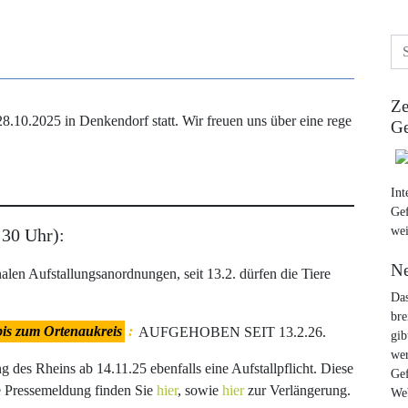
Ze
8.10.2025 in Denkendorf statt. Wir freuen uns über eine rege
Ge
Int
Gef
wei
:30 Uhr):
Ne
alen Aufstallungsanordnungen, seit 13.2. dürfen die Tiere
Das
bre
is zum Ortenaukreis
:
AUFGEHOBEN SEIT 13.2.26.
gib
wer
g des Rheins ab 14.11.25 ebenfalls eine Aufstallpflicht. Diese
Gef
e Pressemeldung finden Sie
hier
, sowie
hier
zur Verlängerung.
Web