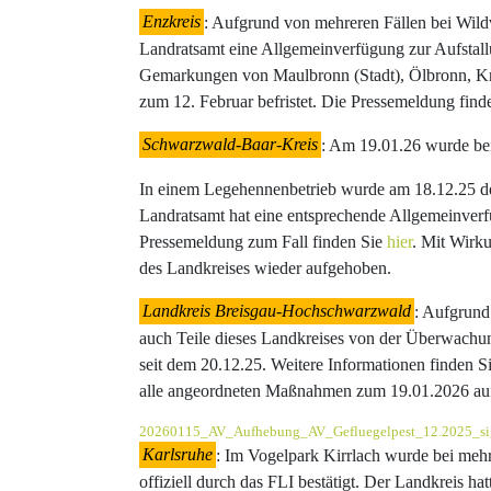
Enzkreis
: Aufgrund von mehreren Fällen bei Wild
Landratsamt eine Allgemeinverfügung zur Aufstallun
Gemarkungen von Maulbronn (Stadt), Ölbronn, Kni
zum 12. Februar befristet. Die Pressemeldung find
Schwarzwald-Baar-Kreis
: Am 19.01.26 wurde b
In einem Legehennenbetrieb wurde am 18.12.25 d
Landratsamt hat eine entsprechende Allgemeinverfüg
Pressemeldung zum Fall finden Sie
hier
. Mit Wirk
des Landkreises wieder aufgehoben.
Landkreis Breisgau-Hochschwarzwald
: Aufgrund
auch Teile dieses Landkreises von der Überwachun
seit dem 20.12.25. Weitere Informationen finden S
alle angeordneten Maßnahmen zum 19.01.2026 au
20260115_AV_Aufhebung_AV_Gefluegelpest_12.2025_si
Karlsruhe
: Im Vogelpark Kirrlach wurde bei meh
offiziell durch das FLI bestätigt. Der Landkreis ha