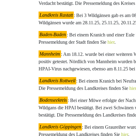
Verdacht bestätigt. Die Pressemeldung des Kreises
Landkreis Rastatt
: Bei 3 Wildgänsen gab es am 0
Wildgänsen wurde am 28.11.25, 25.11.25, 20.11.2
Baden-Baden
: Bei einem Kranich und einer Eul
Pressemeldung der Stadt finden Sie
hier
.
Mannheim
: Am 18.12. wurde bei einer weiteren 
positiv getestet. Nördlich von Mannheim wurden 
HPAI-Virus nachgewiesen, ebenso am 8.11.25 bei 
Landkreis Rottweil
: Bei einem Kranich bei Neufra
Die Pressemeldung des Landkreises finden Sie
hie
Bodenseekreis
: Bei einer Möwe erfolgte der Nac
Wildgans die HPAI bestätigt. Bei zwei Schwänen 
bestätigt. Die Pressemeldung des Landkreises find
Landkreis Göppingen
: Bei einem Graureiher wurd
Pressemeldung des Landkreises finden Sie
hier
.