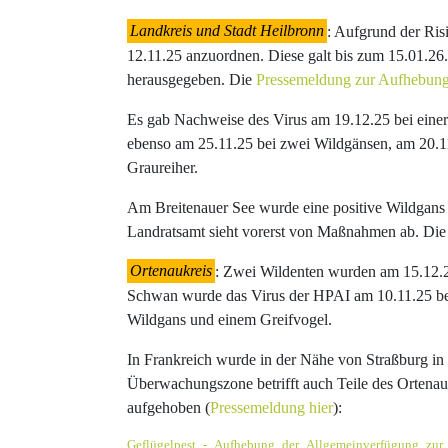
Landkreis und Stadt Heilbronn
: Aufgrund der Ris
12.11.25 anzuordnen. Diese galt bis zum 15.01.26
herausgegeben. Die
Pressemeldung zur Aufhebun
Es gab Nachweise des Virus am 19.12.25 bei einer
ebenso am 25.11.25 bei zwei Wildgänsen, am 20.1
Graureiher.
Am Breitenauer See wurde eine positive Wildgans
Landratsamt sieht vorerst von Maßnahmen ab. Die
Ortenaukreis
: Zwei Wildenten wurden am 15.12.25
Schwan wurde das Virus der HPAI am 10.11.25 best
Wildgans und einem Greifvogel.
In Frankreich wurde in der Nähe von Straßburg in 
Überwachungszone betrifft auch Teile des Ortenau
aufgehoben (
Pressemeldung hier
):
Geflügelpest_-_Aufhebung_der_Allgemeinverfügung_zur