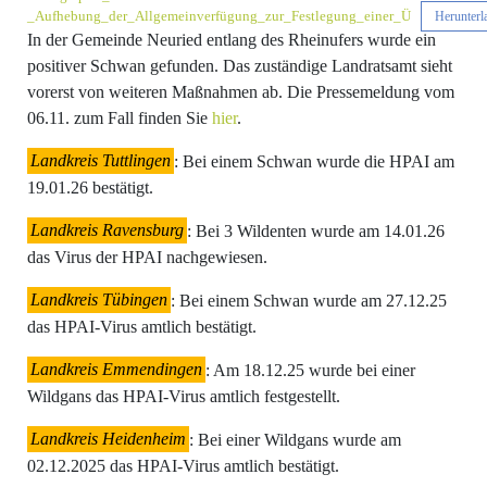
_Aufhebung_der_Allgemeinverfügung_zur_Festlegung_einer_Ü
Herunterl
In der Gemeinde Neuried entlang des Rheinufers wurde ein
positiver Schwan gefunden. Das zuständige Landratsamt sieht
vorerst von weiteren Maßnahmen ab. Die Pressemeldung vom
06.11. zum Fall finden Sie
hier
.
Landkreis Tuttlingen
: Bei einem Schwan wurde die HPAI am
19.01.26 bestätigt.
Landkreis Ravensburg
: Bei 3 Wildenten wurde am 14.01.26
das Virus der HPAI nachgewiesen.
Landkreis Tübingen
: Bei einem Schwan wurde am 27.12.25
das HPAI-Virus amtlich bestätigt.
Landkreis Emmendingen
: Am 18.12.25 wurde bei einer
Wildgans das HPAI-Virus amtlich festgestellt.
Landkreis Heidenheim
: Bei einer Wildgans wurde am
02.12.2025 das HPAI-Virus amtlich bestätigt.