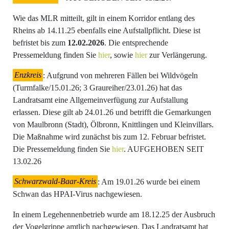
Wie das MLR mitteilt, gilt in einem Korridor entlang des
Rheins ab 14.11.25 ebenfalls eine Aufstallpflicht. Diese ist
befristet bis zum
12.02.2026
. Die entsprechende
Pressemeldung finden Sie
hier
, sowie
hier
zur Verlängerung.
Enzkreis
: Aufgrund von mehreren Fällen bei Wildvögeln
(Turmfalke/15.01.26; 3 Graureiher/23.01.26) hat das
Landratsamt eine Allgemeinverfügung zur Aufstallung
erlassen. Diese gilt ab 24.01.26 und betrifft die Gemarkungen
von Maulbronn (Stadt), Ölbronn, Knittlingen und Kleinvillars.
Die Maßnahme wird zunächst bis zum 12. Februar befristet.
Die Pressemeldung finden Sie
hier
. AUFGEHOBEN SEIT
13.02.26
Schwarzwald-Baar-Kreis
: Am 19.01.26 wurde bei einem
Schwan das HPAI-Virus nachgewiesen.
In einem Legehennenbetrieb wurde am 18.12.25 der Ausbruch
der Vogelgrippe amtlich nachgewiesen. Das Landratsamt hat